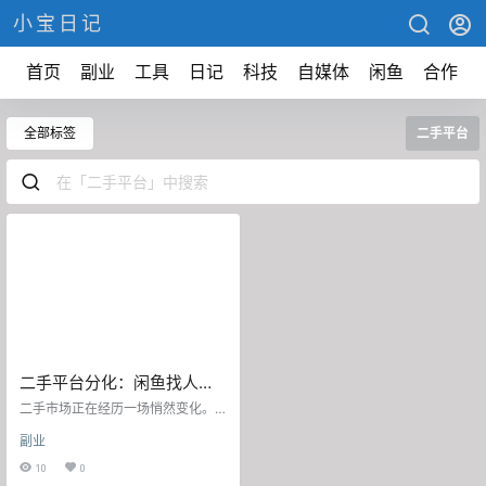
小宝日记
首页
副业
工具
日记
科技
自媒体
闲鱼
合作
全部标签
二手平台
二手平台分化：闲鱼找人遛
狗，转转等人验货
二手市场正在经历一场悄然变化。
越来越多网民参与其中，不只是为
副业
了清空闲置，也在重新定义买卖的
边界。从社区型自由交易到平台主
10
0
导的标准化流程，画风也逐渐变得