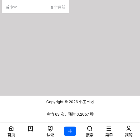
不一样。 近日，转转官宣逐步关停
威小宝
9 个月前
自由市场业务，聚焦C2B2C模式。
平台将从个人撮合的角色，转为承
担商品回收、质检、再售与售后等
一整套流程的运营方。 二手行业的
未来，是朝着更“重”的方向走得更
远，还是在“轻”的生态里容纳更多可
能？从闲鱼到转转，C2C和…
Copyright © 2026
小宝日记
查询 63 次，耗时 0.2057 秒
首页
认证
搜索
菜单
我的