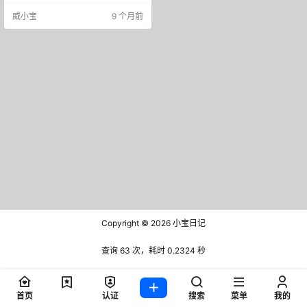
e，旧手机就流到这儿了。90%都是
威小宝
9 个月前
散客的机器，成色嘛。。。反正比
你想象的好。 回收宝竞拍，闲鱼回
收的那些个人机器，全给他们了。
哦对了，差点忘了说，这些机器也
是散客的，就是咱们这种普通人用
的。 蓝绿厂玩家看这里 小当竞拍，
oppo搞的。全国那些蓝绿厂…
Copyright © 2026
小宝日记
查询 63 次，耗时 0.2324 秒
首页
认证
搜索
菜单
我的