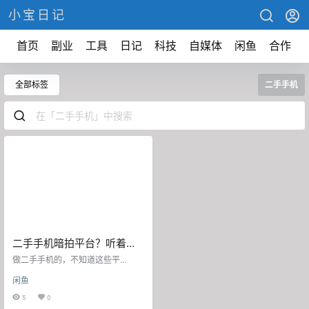
小宝日记
首页
副业
工具
日记
科技
自媒体
闲鱼
合作
全部标签
二手手机
二手手机暗拍平台？听着像
黑市，其实就是捡漏的地方
做二手手机的，不知道这些平
台。。。算了，我也不说你啥了。
闲鱼
先说天机汇，同城帮搞的，货基本
都是淘宝以旧换新来的。你懂我意
5
0
思吧？就是那种小姐姐换新iPhon