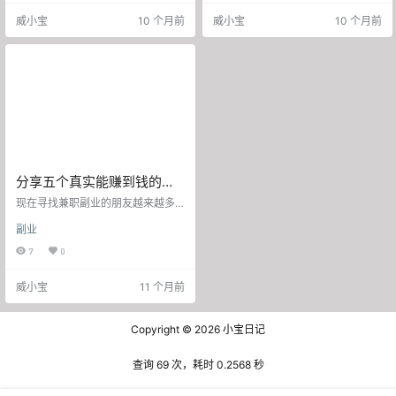
副业，现在的副业收入甚至比工资
别？我闺蜜专给猫狗办葬礼，服务
威小宝
10 个月前
威小宝
10 个月前
高了三倍。今天就和大家聊聊这四
包括： ✅ 遗体SPA（梳毛+喷香水）
种兼职副业，操作性强，适合普通
✅ 追悼会BGM（循环播放《难忘今
人上手。 写文章 现在是自媒体时
宵》） ✅ 骨灰盒刻字（“下辈子还做
代，写文章赚钱已经很常见了。市
我的狗”） 上周给一只网红柯基办告
场需求很大，包括公众号推文、产
别仪式，主人哭到打嗝，含泪付了8
品测评，甚至是剧本杀情节设计等
888元套餐费。暴利真相：成本20…
各种类型，都能找到稿件机会，不
必担心接…
分享五个真实能赚到钱的副
业，最后一个让我日赚好几
现在寻找兼职副业的朋友越来越多
百！
了，即使有着稳定工作的上班族，
副业
也希望能有一份正规可靠的兼职工
作，一方面可以摆脱枯燥乏味的上
7
0
班生活，另一方面还可以赚点外快
补贴家用，何乐而不为呢？小编也
威小宝
11 个月前
不例外，一直在研究各种副业项
目，其中有失败的也有成功的，可
以说收获满满，总结出了一些有效
Copyright © 2026
小宝日记
的赚钱经验。 所以呢，今天小编就
结合自己的亲身体验，和大家分享
五个真正能赚到钱的兼职副业，希
查询 69 次，耗时 0.2568 秒
望能够帮助大家在兼职赚钱方面少
走些弯路。…