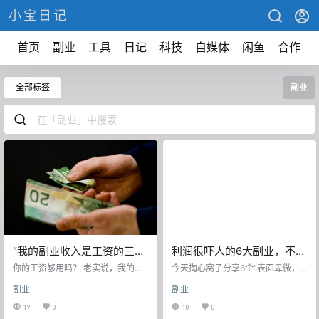
小宝日记
首页
副业
工具
日记
科技
自媒体
闲鱼
合作
全部标签
副业
“我的副业收入是工资的三
利润很吓人的6大副业，不起
倍”，这四个副业普通人都可
眼却很赚钱！
你的工资够用吗？ 老实说，我的工
今天掏心窝子分享6个“表面卑微，
以做！
资是不够的。作为一个普通打工
实则暴利”的野路子，连楼下煎饼摊
副业
副业
族，每个月几千块，扣掉车贷和日
大妈听完都想转行！ 一、宠物殡葬
常开销，剩下几乎没有可支配的
师（月入2万+） 别名：宠物界风水
17
0
10
0
钱。 还好我找到了几种可靠的兼职
大师 你以为只有人类需要体面告