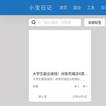
小宝日记
首页
副业
工具
日
全部标签
大学生副业搞钱！闲鱼死磕这6类
爆品，轻松实现奶茶自由
大学生暑假搞钱！闲鱼死磕这6类爆品，轻
松实现奶茶自由 暑假一到，想搞点副业赚零
闲鱼
8
0
花钱的宝子们注意啦！闲鱼可是个宝藏平
台，选对品类，轻松开启搞钱模式。今天就
给大家整理了6类超适合暑假在闲鱼带货的
威小宝
25年9月5日
爆品，照着做，奶茶自由不是梦～ 一、电子
产品类：科技爱好者的心头好 1. 二手手机：
每次新机发布，都是二手手机的“春天”。像i