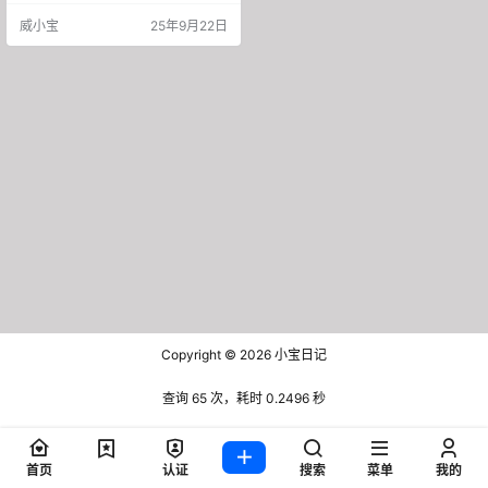
源” 模式，简单说就是无需囤货、不
威小宝
25年9月22日
用压资金。你可以直接在1688上低
价进货，把商品信息搬到闲鱼上，
一旦有人下单，再从供应商拍货发
给买家，从中赚取差价。 a、 咸鱼
平台的优势 闲鱼的流量分配机制几
乎免费，这一点与淘宝、小红书、
拼多多不同，在以上平台…
Copyright © 2026
小宝日记
查询 65 次，耗时 0.2496 秒
首页
认证
搜索
菜单
我的