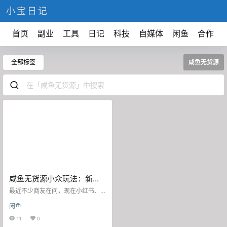
小宝日记
首页
副业
工具
日记
科技
自媒体
闲鱼
合作
全部标签
咸鱼无货源
咸鱼无货源小众玩法：新手
小白也能轻松出单！
最近不少商友在问，现在小红书、
拼多多上做副业的太卷了，有没有
闲鱼
其他的平台可以做的？答案是有
的，今天店雷达给大家分享一种新
11
0
玩法：咸鱼无货源电商。 所谓 “无货