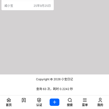
论： 他月薪6000，每月只花300
威小宝
25年9月25日
0，储蓄率50%。 11年后，35岁躺
平。 你觉得扯淡？ 我们来算算账。
躺平的核心是什么？ 被动收入覆盖
生活开支。 这个主播很聪明。 他把
自己的生活开支控制在月3000。 一
年就是3.6万。 那问题…
Copyright © 2026
小宝日记
查询 63 次，耗时 0.2242 秒
首页
认证
搜索
菜单
我的