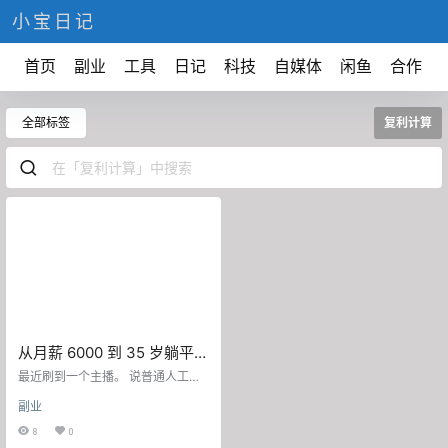
小宝日记
首页
副业
工具
日记
科技
自媒体
闲鱼
合作
全部标签
复利计算
从月薪 6000 到 35 岁躺平：
11 年攒 55 万的复利计算全
最近刷到一个主播。 说普通人工作1
拆解
1年就能躺平。 我当时就愣了。 月
副业
薪6000，11年躺平？ 这不是开玩笑
吗？ 但听完他的计算，我发
8
0
现。。。 好像真的可行。 先说结