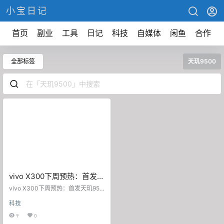
小宝日记
首页
副业
工具
日记
科技
自媒体
闲鱼
合作
全部标签
天玑9500
vivo X300下周预热：首发天
玑9500处理器，2亿像素摄
vivo X300下周预热：首发天玑950
像头加持
0处理器，2亿像素摄像头加持 2025
科技
-08-31 14:00·ITheat热点科技作品
声明：个人观点、仅供参考 随着时
9
0
间来到9月份，下一代处理器就将和