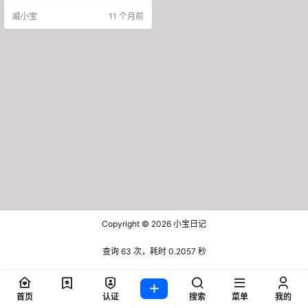
大家正式见面，其中就包括骁龙8 Eli
威小宝
11 个月前
te Gen5以及天玑9500处理器，目
前手机厂商也已经开始为下一代手
机进行预热，例如vivo X300，这将
是全球首款搭载天玑9500处理器的
手机终端，主打的就是出色…
Copyright © 2026
小宝日记
查询 63 次，耗时 0.2057 秒
首页
认证
搜索
菜单
我的