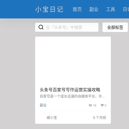
小宝日记
首页
副业
工具
日
全部标签
头条号百家号写作运营实操攻略
百家号是一个成长迅速的自媒体平台，许多
人在百家号上发布内容，越来越多的企业也
副业
18
0
来入驻。然而，在这个平台上发表文章并不
意味着你就会被全部用户关注，至少在文章
内容比较普通的情况下，要赢得用户们的注
威小宝
9 个月前
意也是一项挑战。 作为互联网和自媒体行业
工作多年的运营顾问，今天，我就和大家分
享几个百家号运营技巧，希望能够帮助你更