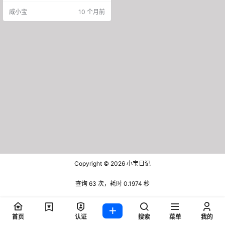
式，即使是下面举的这些例子，实
威小宝
10 个月前
在也都是个例，有些是整个抖音也
没有几个做到那种程度的，一定不
要拿个例当成大部门。 一.卖号卖粉
20%的视频占80%的播放量，而只
有20%的账号是赚钱的。 账号价值
的评判尺度就是粉丝量和粉丝属
性。真正去操纵的时候你会发现盈
利…
Copyright © 2026
小宝日记
查询 63 次，耗时 0.1974 秒
首页
认证
搜索
菜单
我的