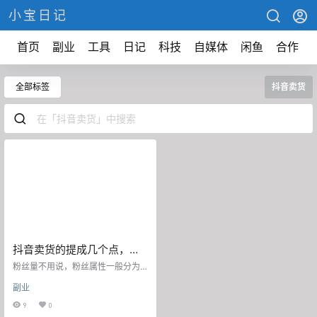
小宝日记
首页
副业
工具
日记
科技
自媒体
闲鱼
合作
全部标签
抖音卖货
抖音卖货的提成几个点，抖
音橱窗能挣钱吗
粉丝量不用说，粉丝属性一般分为
泛娱乐的粉丝、垂直类目账号粉
副业
丝、精准粉丝，好比搞笑粉、情感
粉、宝妈粉。也不要看见别的这种
9
0
方式赚了钱，你也去模仿这种方