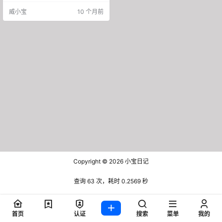
金。 按理说，作为一款商业APP，
威小宝
10 个月前
理应使劲搂钱才对，为啥现在偏偏
要给人发钱？这套商业逻辑的背
后，又隐藏着什么财富密码？ 做A
PP的难点——获取流量 在回答这些
问题之前，咱们先来了解一下，短
视频爆金币的来龙去脉。2016年，
清华大学…
Copyright © 2026
小宝日记
查询 63 次，耗时 0.2569 秒
首页
认证
搜索
菜单
我的