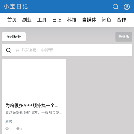
小宝日记
首页
副业
工具
日记
科技
自媒体
闲鱼
合作
全部标签
极速版
为啥很多APP额外搞一个极
速版给用户送钱？背后流量
喜欢玩短视频的朋友，一般都会发
密码你想不到
现，许多短视频APP都有一款极速
科技
版。 相比于主APP而言，极速版不
仅内存小，甚至还会送福利，闲来
8
0
无事就给你爆金币，然后兑换成现