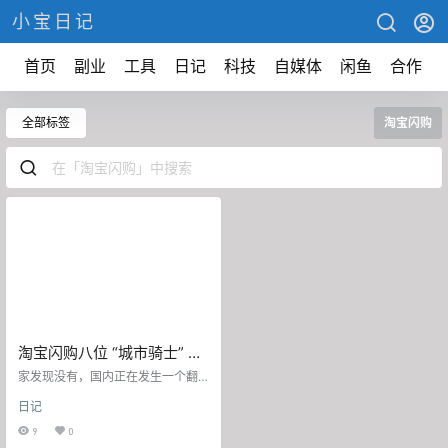
小宝日记
首页
副业
工具
日记
科技
自媒体
闲鱼
合作
全部标签
淘宝闪购
淘宝闪购八位 “城市骑士” 代
言人
家发现没有，国内正在发生一个翻
天覆地的变化，很多人可能都没有
日记
注意到！ 最近，淘宝闪购饿了么干
了一件大事。8 月 26 日，他们官宣
9
0
了八位 “城市骑士” 代言人。这八个