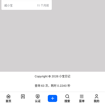
人可不简单，他们分别是廖泽萌、
威小宝
11 个月前
张文强、张宝剑、李瑞丰、王计
兵、黄晓琴、刘一飞、李园园。这
些人身份各异，有全国劳模，有技
能冠军，还有外卖诗人和公益 “侠
客”。 你能想象吗？这些原本普普通
通的外卖骑手，居然登上了《福布
斯》中文杂志的封面！…
Copyright © 2026
小宝日记
查询 63 次，耗时 0.2240 秒
首页
认证
搜索
菜单
我的