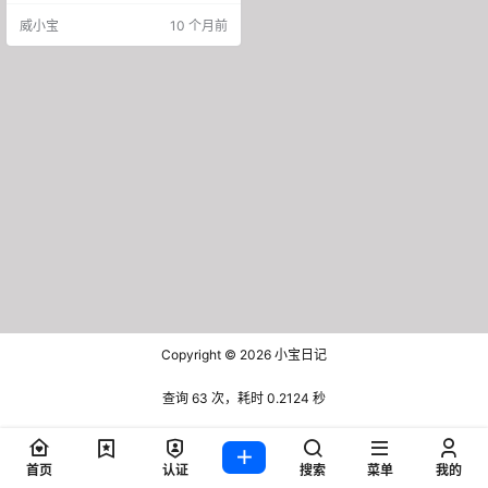
工具占去大半 —— 其实，真正好用
威小宝
10 个月前
的电脑卸载软件，早该像 “自己要清
理的目标” 一样清爽。 今天要推荐的
这款工具，不仅能精准清理不需要
的软件和数据，更做到了 “洁身自
好”：安装包仅 3M，解压后也才 6.7
M，整个程序甚至只有一个文件，简
单到让你惊讶。…
Copyright © 2026
小宝日记
查询 63 次，耗时 0.2124 秒
首页
认证
搜索
菜单
我的