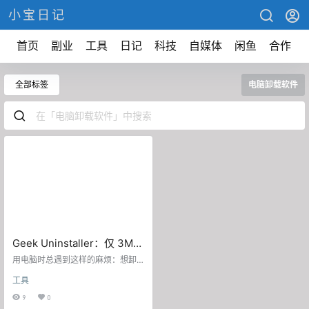
小宝日记
首页
副业
工具
日记
科技
自媒体
闲鱼
合作
全部标签
电脑卸载软件
Geek Uninstaller：仅 3M
安装包的电脑卸载软件，清
用电脑时总遇到这样的麻烦：想卸
理冗余软件与数据，还能卸
载不用的软件，要么在系统里找不
工具
到卸载入口，要么卸载后残留一堆
微软自带程序
数据；而多数卸载工具又自带广
9
0
告、体积臃肿，刚清理完空间就被