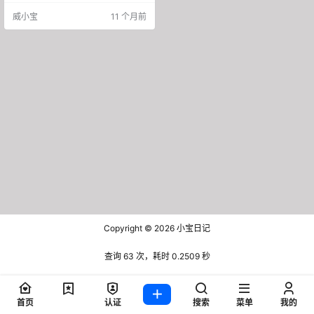
是给自己贴标签 做私域的第一步，
威小宝
11 个月前
就是要有人设。这词说出来挺别扭
的，感觉像是在演戏。但没办法，
现在大家都这么玩。 你想想，同样
是卖东西，为什么有些人在朋友圈
发个广告，大家就买账？有些人一
发广告，立马被屏蔽？ 差别就在人
设。 人家李…
Copyright © 2026
小宝日记
查询 63 次，耗时 0.2509 秒
首页
认证
搜索
菜单
我的