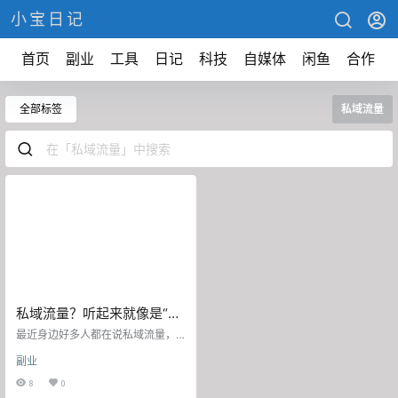
小宝日记
首页
副业
工具
日记
科技
自媒体
闲鱼
合作
全部标签
私域流量
私域流量？听起来就像是“我
的鱼塘我做主”
最近身边好多人都在说私域流量，
搞得我一头雾水。仔细想想，这词
副业
听起来就像是“我家有个鱼塘，鱼都
是我的”。 不过说真的，这玩意儿确
8
0
实有点门道。 人设这个东西，就像