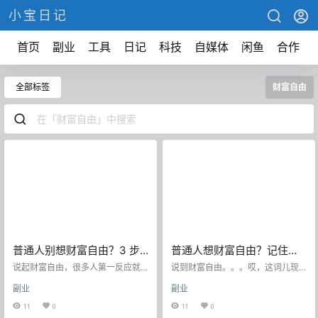
小宝日记
首页
副业
工具
日记
科技
自媒体
闲鱼
合作
全部标签
财富自由
普通人别想财富自由？3 步
普通人想财富自由？记住这
拆解方法，傻子都能学会
3 个核心要素，尤其男性别
说起财富自由，很多人第一反应就
说到财富自由。。。哎，这词儿现
是：这不是马云他们玩的游戏吗？
踩坑！
在都被说烂了。 但今天我不跟你扯
副业
副业
普通人就别做梦了。 错了，大错特
什么“睡后收入”、“被动收入”这些听
错。 财富自由这事儿，就像学骑自
起来就很装的概念。我就想聊聊，
11
0
11
0
行车，看起来很玄乎，其实掌握方
为什么那么多人越努力越穷，越想