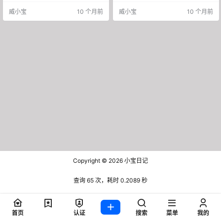
法了，傻子都会。不信？我给你拆
发财越破产。 答案很简单：因为分
威小宝
10 个月前
威小宝
10 个月前
解一下。 第一步：存钱，别装了你
不清什么是资产，什么是负债。 更
就是穷 很多人一上来就想着投资理
要命的是，很多男性朋友还特别爱
财，买股票买基金，结果呢？每个
往三个大坑里跳。跳一个穷三年，
月工资还没捂热就花光了。这不是
跳三个。。。那就等着这辈子给银
投资，这是做梦。 真相很残酷：你
行打工吧。 第一个坑：为了结婚掏
最终有多少钱，不是看你赚多少，
空家底 先说好，我不是反对结婚
是看你存多少。 月入5万花4万…
啊。 但你看看现在的婚姻成…
Copyright © 2026
小宝日记
查询 65 次，耗时 0.2089 秒
首页
认证
搜索
菜单
我的