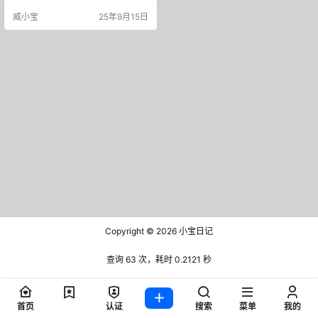
你清楚自己的定位，就能明确自己
威小宝
25年9月15日
的营销目标。如:企业需要推广品
牌，微商账号需要带货，个人账号
需要关注，对于后续的视频内容的
选取上会更有针对性。如果你已经
定位情绪，那可以直接进入下一
步。如果你感觉可以重新考虑，那
就慎重思考一下吧! 2、内容 抖…
Copyright © 2026
小宝日记
查询 63 次，耗时 0.2121 秒
首页
认证
搜索
菜单
我的