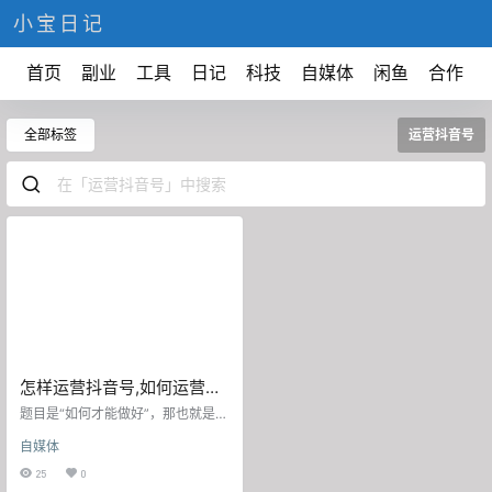
小宝日记
首页
副业
工具
日记
科技
自媒体
闲鱼
合作
全部标签
运营抖音号
怎样运营抖音号,如何运营好
一个抖音号!
题目是“如何才能做好”，那也就是提
问者知道基本方法，只是苦于不知
自媒体
到如何提升。我这边分享一些我的
反思，希望对你有用。直入主题:
25
0
1、定位 一定要思考账号的定位，当