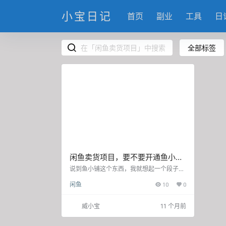
小宝日记
首页
副业
工具
日
全部标签
闲鱼卖货项目，要不要开通鱼小
铺！？
说到鱼小铺这个东西，我就想起一个段子：
你妈让你早点结婚，理由是“别人家的孩子
闲鱼
10
0
都结了”。闲鱼让你开鱼小铺，理由是“可以
发300个商品哦”。 听起来很诱人对吧？就
像看到KFC新出的全家桶，明知道吃不完还
威小宝
11 个月前
是要点一个。 50个商品的“贫困线” 个人店
铺只能发50个商品，听起来确实挺寒酸的。
就像你有一柜子衣服，但只能穿其中的50件