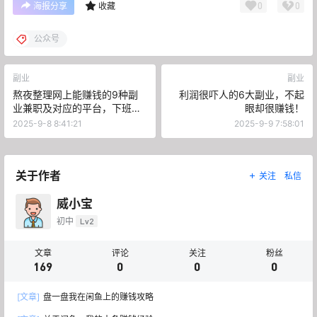
0
0
海报分享
收藏
公众号
副业
副业
熬夜整理网上能赚钱的9种副
利润很吓人的6大副业，不起
业兼职及对应的平台，下班后
眼却很赚钱！
搞钱不难
2025-9-8 8:41:21
2025-9-9 7:58:01
关于作者
关注
私信
威小宝
初中
Lv2
文章
评论
关注
粉丝
169
0
0
0
[文章]
盘一盘我在闲鱼上的赚钱攻略