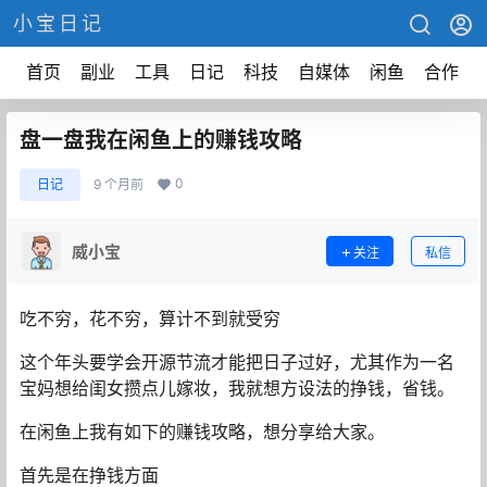
小宝日记
首页
副业
工具
日记
科技
自媒体
闲鱼
合作
盘一盘我在闲鱼上的赚钱攻略
0
日记
9 个月前
威小宝
关注
私信
吃不穷，花不穷，算计不到就受穷
这个年头要学会开源节流才能把日子过好，尤其作为一名
宝妈想给闺女攒点儿嫁妆，我就想方设法的挣钱，省钱。
在闲鱼上我有如下的赚钱攻略，想分享给大家。
首先是在挣钱方面