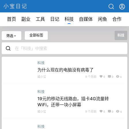
小宝日记
首页
副业
工具
日记
科技
自媒体
闲鱼
合作
全部标签
科技
筛选
科技
为什么现在的电脑没有病毒了
威小宝
9 个月前
0
0
6
科技
19元的移动无线路由，插卡4G流量转
WiFi，还带一块小屏幕
威小宝
9 个月前
0
0
4
科技