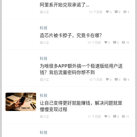
阿里系开始兑现承诺了…
威小宝
10 个月前
0
0
9
科技
造芯片被卡脖子，究竟卡在哪？
威小宝
10 个月前
0
0
10
科技
为啥很多APP额外搞一个极速版给用户送
钱？背后流量密码你想不到
威小宝
10 个月前
0
0
8
科技
让自己变得更好就能赚钱，解决问题就是
慢慢变现过程
威小宝
11 个月前
0
0
11
科技