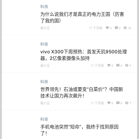
科技
为什么说我们才是真正的电力王国（厉害
了我的国）
威小宝
11 个月前
0
0
14
科技
vivo X300下周预热：首发天玑9500处理
器，2亿像素摄像头加持
威小宝
11 个月前
0
0
9
科技
世界领先！石油或要变“白菜价”？中国新
技术让国力再次飙升！
威小宝
11 个月前
0
0
7
科技
手机电池突然“短命”，我终于找到原因
了！