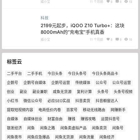
威小宝
11 个月前
0
0
13
科技
2199元起步，iQOO Z10 Turbo+：这块
8000mAh的“充电宝”手机真香
威小宝
11 个月前
0
0
10
标签云
二手平台
二手手机
今日头条
今日头条号
今日头条商品卡
企鹅号
企鹅号自媒体
企鹅号运营
传统媒体
公众号
公众号运营
创业
副业
副业兼职
咸鱼无货源
复利计算
头条号
头条号视频
小红书
微信公众号
必应SEO实战
抖音卖货
抖音橱窗达人
提取短视频内容
电商低价内卷
百家号
移动无线路由
网赚新手
自媒体
自媒体创业
财富自由
赚钱
赚钱攻略
运营抖音号
银发经济
闲鱼
闲鱼之路
闲鱼卖虚拟产品
闲鱼卖货
闲鱼号
闲鱼夜市
闲鱼应急爆品
闲鱼无货源
闲鱼流量
闲鱼经济