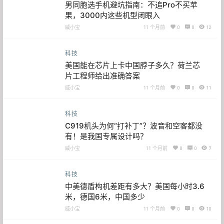
男同胞选手机避坑指南：不追Pro不买苹
果，3000内这些机型闭眼入
威小宝
11 个月前
0
0
12
科技
美国能在芯片上卡中国脖子多久？荷兰芯
片工程师给出准确答案
威小宝
11 个月前
0
0
11
科技
C919机头为何“打补丁”？波音和空客都没
有！是我国专属设计吗？
威小宝
11 个月前
0
0
7
科技
中美德盾构机差距有多大？美国每小时3.6
米，德国6米，中国多少
威小宝
11 个月前
0
0
10