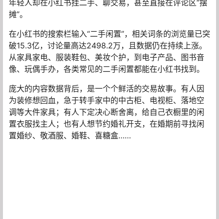
年轻人却在小红书挂二手、聊交易，甚至直接在评论区“摆
摊”。
在小红书的搜索栏输入“二手闲置”，相关词条的浏览量已突
破15.3亿，讨论量高达2498.2万，且数据仍在持续上涨。
从家具家电、服装鞋包、美妆个护，到电子产品、图书音
像、玩偶手办，各类常见的二手闲置都能在小红书找到。
庞大的内容数据背后，是一个个鲜活的交易故事。有人因
为装修想回血，急于转手家中的中古柜、电视柜、落地空
调等大件家具；有人下定决心断舍离，给自己衣橱里的闲
置衣服找主人；也有人想节约婚礼开支，在婚期前寻找闲
置婚纱、敬酒服、婚鞋、喜糖盒……