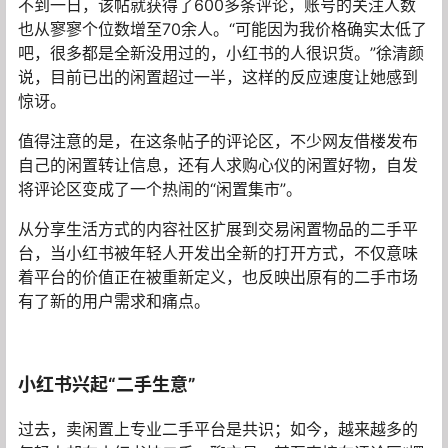
不到一日，该帖就获得了600多条评论，账号的关注人数
也从寥寥个位数增至70余人。“可能因为我价格确实太低了
吧，很多都是全新没用过的，小红书的人很识货。”徐清颜
说，目前已出的闲置超过一半，这样的反应速度让她感到
惊讶。
值得注意的是，在这条帖子的评论区，不少网友借楼发布
自己的闲置转让信息，还有人求购心仪的闲置好物，自发
将评论区变成了一个热闹的“闲置集市”。
从分享生活方式的内容社区扩展到交易闲置物品的二手平
台，当小红书被年轻人开发出全新的打开方式，不仅意味
着平台的价值正在被重新定义，也反映出原有的二手市场
有了新的用户需求和痛点。
小红书兴起“二手生意”
过去，卖闲置上专业二手平台是共识；如今，越来越多的