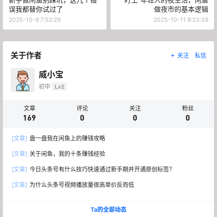
误我都替你试过了
做夜市的基本逻辑
2025-10-9 7:53:29
2025-10-11 8:23:39
关于作者
关注
私信
威小宝
初中
Lv2
文章
评论
关注
粉丝
169
0
0
0
[文章]
盘一盘我在闲鱼上的赚钱攻略
[文章]
关于闲鱼，我的十条赚钱经验
[文章]
今日头条号有什么技巧快速通过新手期并开通原创标签？
[文章]
为什么头条号视频播放量很高单价反而低
Ta的全部动态