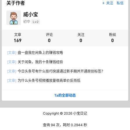
关于作者
关注
私信
威小宝
初中
Lv2
文章
评论
关注
粉丝
169
0
0
0
[文章]
盘一盘我在闲鱼上的赚钱攻略
[文章]
关于闲鱼，我的十条赚钱经验
[文章]
今日头条号有什么技巧快速通过新手期并开通原创标签？
[文章]
为什么头条号视频播放量很高单价反而低
Ta的全部动态
Copyright © 2026
小宝日记
查询 94 次，耗时 0.2944 秒