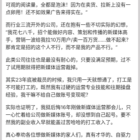
可观的阅读量，全都是泡沫！因为在卖货、拉新上没有一
点卵用！还不如效果广告来得实在。”
而行业三流开外的公司，还在抱有一些不切实际的幻想，
“我花七八千，招个能做好内容、策划和传播的新媒体高
手，营销一波给我拉10万用户/卖一百万货……做不起来？
那肯定是招的这个人不行，而不是我的产品不行。”
此类公司往往也是最没有耐心的，只要没满足预期，过不
了试用期就得把新媒体运营裁掉。
其实23年底被裁员的时候，我只用一天就想通了，打工是
不可能打工的，既然我有过硬的运营专业技能和往期操盘
经验，我干嘛不给自己做账号变现呢？
实际也证明了，我挺后悔16年刚做新媒体运营那会儿，只
一心忙着给公司做新媒体账号，却没想到自己起号。要不
然我的副业收入早就能盖过苦哈哈的打工收入了。
真心奉劝各位想做新媒体的家人们，真有才华的、自驱力