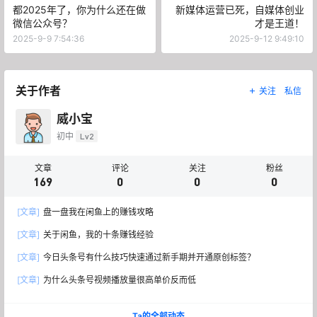
都2025年了，你为什么还在做
新媒体运营已死，自媒体创业
微信公众号？
才是王道！
2025-9-9 7:54:36
2025-9-12 9:49:10
关于作者
关注
私信
威小宝
初中
Lv2
文章
评论
关注
粉丝
169
0
0
0
[文章]
盘一盘我在闲鱼上的赚钱攻略
[文章]
关于闲鱼，我的十条赚钱经验
[文章]
今日头条号有什么技巧快速通过新手期并开通原创标签？
[文章]
为什么头条号视频播放量很高单价反而低
Ta的全部动态