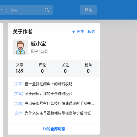
登录
关于作者
关注
私信
威小宝
初中
Lv2
文章
评论
关注
粉丝
169
0
0
0
[文章]
盘一盘我在闲鱼上的赚钱攻略
[文章]
关于闲鱼，我的十条赚钱经验
[文章]
今日头条号有什么技巧快速通过新手期并
开通原创标签？
[文章]
为什么头条号视频播放量很高单价反而低
Ta的全部动态