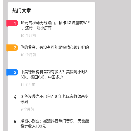
热门文章
1
19元的移动无线路由，插卡4G流量转WiF
i，还带一块小屏幕
10 个月前
2
你的贫穷，有没有可能是被精心设计好的
10 个月前
3
中美德盾构机差距有多大？美国每小时3.
6米，德国6米，中国多少
11 个月前
4
闲鱼没曝光不出单？6 年老玩家教你两步
破局
9 个月前
5
赚钱小副业：搬运抖音热门音乐一天也能
稳定收入100元