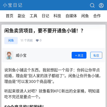
小宝日记
首页
副业
工具
日记
科技
自媒体
闲鱼
合作
闲鱼卖货项目，要不要开通鱼小铺！？
0
闲鱼
11 个月前
威小宝
关注
私信
说到鱼小铺这个东西，我就想起一个段子：你妈让你早点
结婚，理由是“别人家的孩子都结了”。闲鱼让你开鱼小铺，
理由是“可以发300个商品哦”。
听起来很诱人对吧？就像看到KFC新出的全家桶，明知道
吃不完还是要点一个。