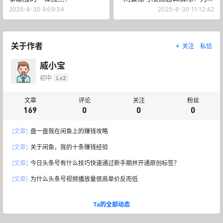
么闲鱼账号会被限流
2025-8-30 9:09:34
2025-8-30 11:12:42
关于作者
关注
私信
威小宝
初中
Lv2
文章
评论
关注
粉丝
169
0
0
0
[文章]
盘一盘我在闲鱼上的赚钱攻略
[文章]
关于闲鱼，我的十条赚钱经验
[文章]
今日头条号有什么技巧快速通过新手期并开通原创标签？
[文章]
为什么头条号视频播放量很高单价反而低
Ta的全部动态