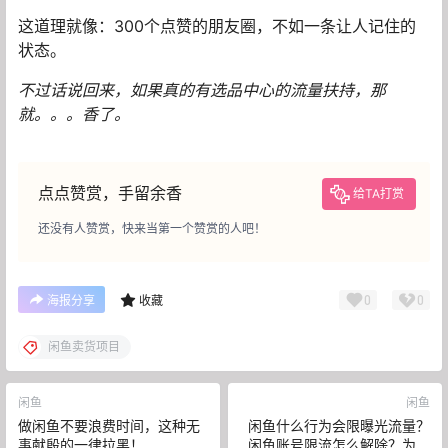
这道理就像：300个点赞的朋友圈，不如一条让人记住的
状态。
不过话说回来，如果真的有选品中心的流量扶持，那
就。。。香了。
点点赞赏，手留余香
给TA打赏
还没有人赞赏，快来当第一个赞赏的人吧！
0
0
海报分享
收藏
闲鱼卖货项目
闲鱼
闲鱼
做闲鱼不要浪费时间，这种无
闲鱼什么行为会限曝光流量？
事献殷的一律拉黑！
闲鱼账号限流怎么解除？为什