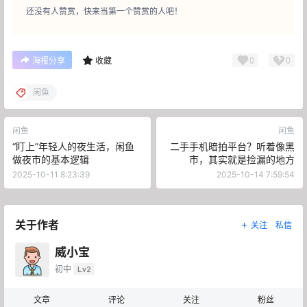
还没有人赞赏，快来当第一个赞赏的人吧！
0
0
海报分享
收藏
闲鱼
闲鱼
闲鱼
“盯上”年轻人的夜生活，闲鱼
二手手机暗拍平台？听着像黑
做夜市的基本逻辑
市，其实就是捡漏的地方
2025-10-11 8:23:39
2025-10-14 7:59:54
关于作者
关注
私信
威小宝
初中
Lv2
文章
评论
关注
粉丝