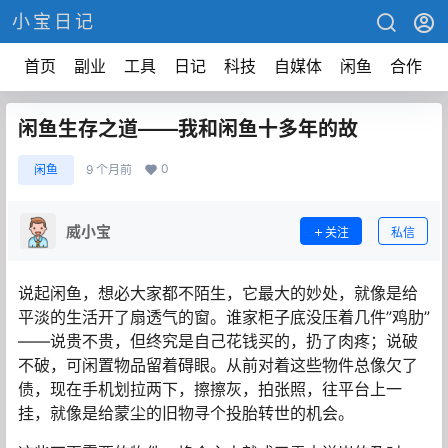
小宝日记
首页
副业
工具
日记
科技
自媒体
闲鱼
合作
闲鱼生存之道——我和闲鱼十多年的故
0
闲鱼
9 个月前
威小宝
关注
私信
说起闲鱼，想必大家都不陌生，它最大的妙处，就像是给
平淡的生活开了扇透气的窗。谁家柜子底没压着几件”鸡肋”
——说贵不贵，但终究是自己花钱买的，扔了肉疼；说破
不破，可闲置物品留着碍眼。从前对着这些物件总像欠了
债，现在手机划拉两下，擦擦灰，拍张照，往平台上一
挂，就像是给蒙尘的旧物寻个投胎转世的机会。