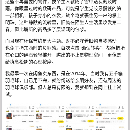
这些不再需要的物件，换个主人就成了雪中送炭的及时
雨。你眼里过时的数码产品，可能是学生党咬牙攒钱的第
一部相机；孩子穿小的衣裳，转个弯就裹住另一户的掌上
明珠。这种静默的流转里，旧物在陌生人生活里焕发第二
春，倒比崭新的商品多了层温润的包浆。
而且现在环保节约是大主题。既不必守着旧物自我感动，
也免了扔东西时的负罪感。每次点击”确认转卖”，都像把堵
在心口的碎石轻轻推开，腾出的不止是物理空间，更像是
给执念松绑的心理按摩。
我最早一次在闲鱼卖东西，是在2014年。当时我有五千箱
羽毛球，自己用不完，就纷纷送给亲朋好友，还有周边的
羽毛球俱乐部。但人总是有限的，我就想到在网上挂上试
试。