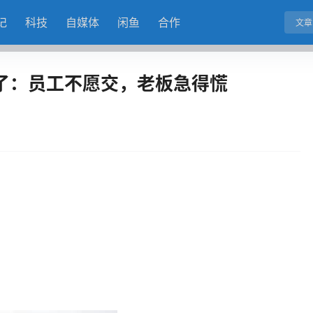
记
科技
自媒体
闲鱼
合作
文章
了：员工不愿交，老板急得慌