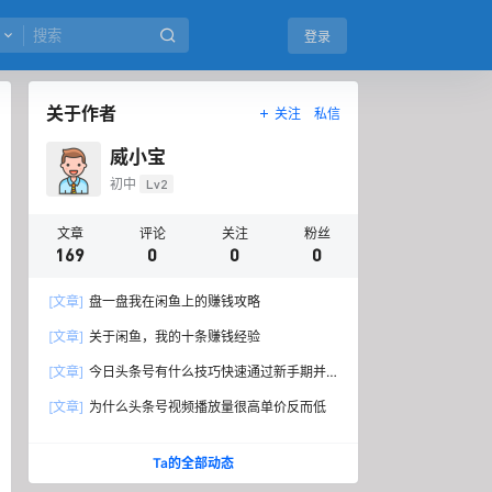
登录
关于作者
关注
私信
威小宝
初中
Lv2
文章
评论
关注
粉丝
169
0
0
0
[文章]
盘一盘我在闲鱼上的赚钱攻略
[文章]
关于闲鱼，我的十条赚钱经验
[文章]
今日头条号有什么技巧快速通过新手期并
开通原创标签？
[文章]
为什么头条号视频播放量很高单价反而低
Ta的全部动态