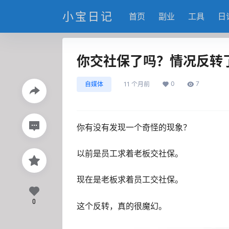
小宝日记
首页
副业
工具
日
你交社保了吗？情况反转
0
7
自媒体
11 个月前
你有没有发现一个奇怪的现象？
以前是员工求着老板交社保。
现在是老板求着员工交社保。
0
这个反转，真的很魔幻。