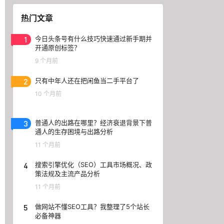
热门文章
1
今日头条号有什么技巧快速通过新手期并
开通原创标签？
9 个月前
2
只有中年人还在把闲鱼当二手平台了
10 个月前
3
普通人的出路在哪里？经济衰退背景下普
通人的生存困境与出路分析
11 个月前
4
搜索引擎优化（SEO）工具市场概况、政
策法规及主流产品分析
11 个月前
5
做网站不懂SEO工具？我整理了5个站长
必备神器