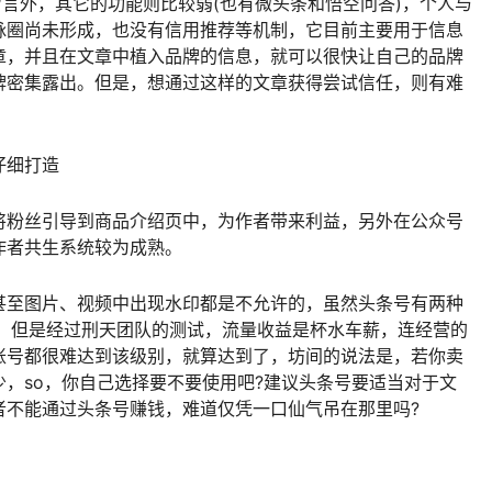
留言外，其它的功能则比较弱(也有微头条和悟空问答)，个人与
脉圈尚未形成，也没有信用推荐等机制，它目前主要用于信息
章，并且在文章中植入品牌的信息，就可以很快让自己的品牌
牌密集露出。但是，想通过这样的文章获得尝试信任，则有难
仔细打造
将粉丝引导到商品介绍页中，为作者带来利益，另外在公众号
作者共生系统较为成熟。
甚至图片、视频中出现水印都是不允许的，虽然头条号有两种
位。但是经过刑天团队的测试，流量收益是杯水车薪，连经营的
账号都很难达到该级别，就算达到了，坊间的说法是，若你卖
，so，你自己选择要不要使用吧?建议头条号要适当对于文
者不能通过头条号赚钱，难道仅凭一口仙气吊在那里吗?