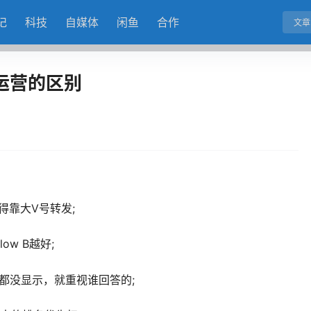
记
科技
自媒体
闲鱼
合作
文章
运营的区别
得靠大V号转发;
w B越好;
d都没显示，就重视谁回答的;