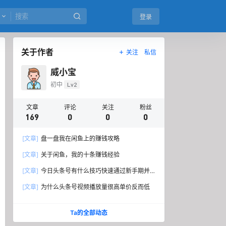
登录
关于作者
关注
私信
威小宝
初中
Lv2
文章
评论
关注
粉丝
169
0
0
0
[文章]
盘一盘我在闲鱼上的赚钱攻略
[文章]
关于闲鱼，我的十条赚钱经验
[文章]
今日头条号有什么技巧快速通过新手期并
开通原创标签？
[文章]
为什么头条号视频播放量很高单价反而低
Ta的全部动态