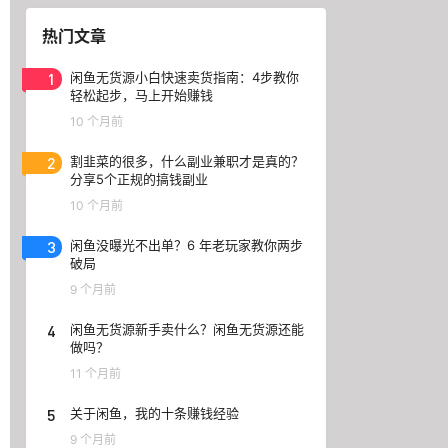
热门文章
1
闲鱼无货源小白快速卖货指南：4步教你
轻松起步，马上开始赚钱
10 个月前
2
割韭菜的很多，什么副业兼职才是真的？
分享5个正规的搞钱副业
10 个月前
3
闲鱼没曝光不出单？6 年老玩家教你两步
破局
9 个月前
4
闲鱼无货源新手卖什么？闲鱼无货源还能
做吗？
11 个月前
5
关于闲鱼，我的十条赚钱经验
9 个月前