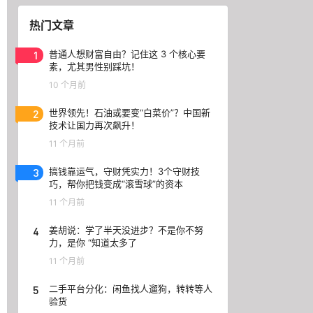
热门文章
1
普通人想财富自由？记住这 3 个核心要
素，尤其男性别踩坑！
10 个月前
2
世界领先！石油或要变“白菜价”？中国新
技术让国力再次飙升！
11 个月前
3
搞钱靠运气，守财凭实力！3个守财技
巧，帮你把钱变成“滚雪球”的资本
11 个月前
4
姜胡说：学了半天没进步？不是你不努
力，是你 “知道太多了
11 个月前
5
二手平台分化：闲鱼找人遛狗，转转等人
验货