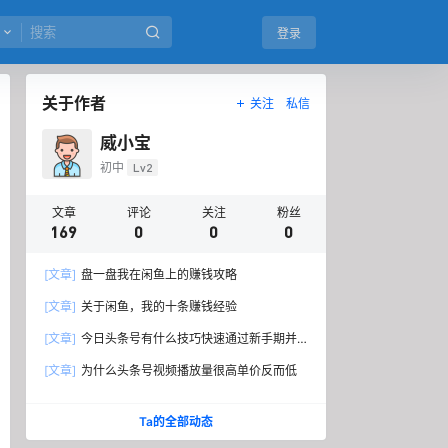
登录
关于作者
关注
私信
威小宝
初中
Lv2
文章
评论
关注
粉丝
169
0
0
0
[文章]
盘一盘我在闲鱼上的赚钱攻略
[文章]
关于闲鱼，我的十条赚钱经验
[文章]
今日头条号有什么技巧快速通过新手期并
开通原创标签？
[文章]
为什么头条号视频播放量很高单价反而低
Ta的全部动态