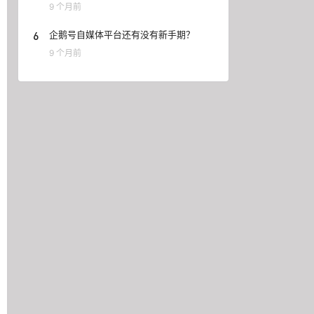
9 个月前
6
企鹅号自媒体平台还有没有新手期？
9 个月前