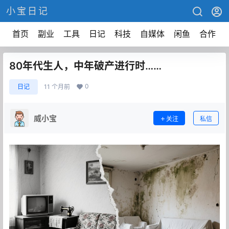
小宝日记
首页
副业
工具
日记
科技
自媒体
闲鱼
合作
80年代生人，中年破产进行时……
0
日记
11 个月前
威小宝
关注
私信