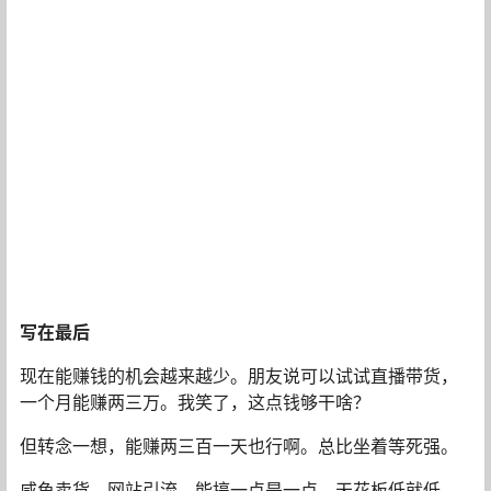
写在最后
现在能赚钱的机会越来越少。朋友说可以试试直播带货，
一个月能赚两三万。我笑了，这点钱够干啥？
但转念一想，能赚两三百一天也行啊。总比坐着等死强。
咸鱼卖货，网站引流，能搞一点是一点。天花板低就低