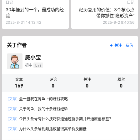
日记
日记
30年悟到的一个，最成功的经
经历复用的价值：3个核心点
验
带你抓住“隐形资产”
2025-8-31 14:13:42
2025-9-2 8:40:56
关于作者
关注
私信
威小宝
初中
Lv2
文章
评论
关注
粉丝
169
0
0
0
[文章]
盘一盘我在闲鱼上的赚钱攻略
[文章]
关于闲鱼，我的十条赚钱经验
[文章]
今日头条号有什么技巧快速通过新手期并开通原创标签？
[文章]
为什么头条号视频播放量很高单价反而低