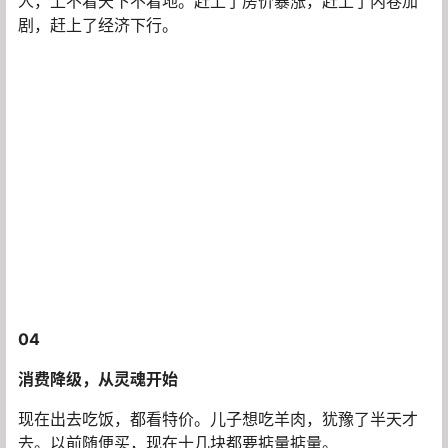
人，上不着天下不着地。赶上了房价暴涨，赶上了内卷加
剧，赶上了经济下行。
04
消费降级，从灵魂开始
现在出去吃饭，都看特价。儿子想吃羊肉，犹豫了半天才
去。以前随便买，现在十几块都要掂量掂量。