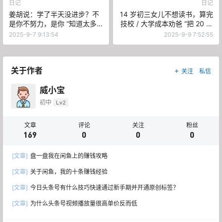
日记
日记
姜胡说：学了半天没进步？不
14 岁初三女儿不想读书，算完
是你不努力，是你 “知道太多
技校 / 大学成本劝爸 “把 20 万
了
给我自己闯”，太通透！
2025-9-7 9:13:54
2025-9-9 7:52:55
关于作者
关注
私信
威小宝
初中
Lv2
文章
评论
关注
粉丝
169
0
0
0
[文章]
盘一盘我在闲鱼上的赚钱攻略
[文章]
关于闲鱼，我的十条赚钱经验
[文章]
今日头条号有什么技巧快速通过新手期并开通原创标签？
[文章]
为什么头条号视频播放量很高单价反而低