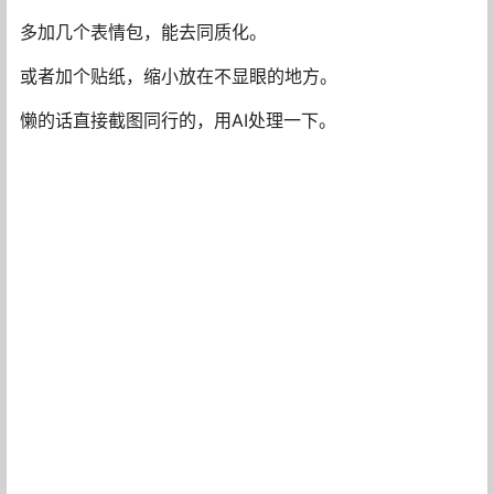
[文章]
盘一盘我在闲鱼上的赚钱攻略
[文章]
关于闲鱼，我的十条赚钱经验
[文章]
今日头条号有什么技巧快速通过新手期并开通原创标签？
[文章]
为什么头条号视频播放量很高单价反而低
Ta的全部动态