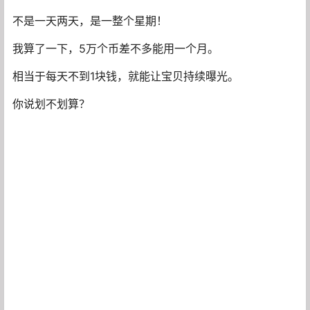
不会有那种罗列感，就是很自然的感觉。
图片也有小技巧。
多加几个表情包，能去同质化。
或者加个贴纸，缩小放在不显眼的地方。
懒的话直接截图同行的，用AI处理一下。