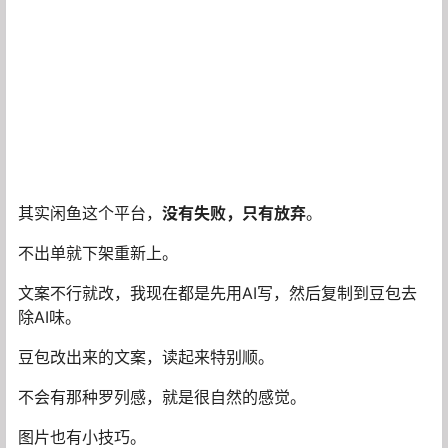
还没有人赞赏，快来当第一个赞赏的人吧！
0
0
海报分享
收藏
闲鱼
闲鱼
闲鱼无货源新手卖什么？闲鱼
闲鱼店铺上架了很多宝贝如何
无货源还能做吗？
优化？闲鱼单品怎么优化？咸
鱼教学运营技巧
2025-8-30 9:07:15
2025-8-30 9:08:50
关于作者
关注
私信
威小宝
初中
Lv2
文章
评论
关注
粉丝
169
0
0
0