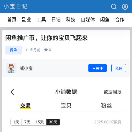
小宝日记
首页
副业
工具
日记
科技
自媒体
闲鱼
合作
闲鱼推广币，让你的宝贝飞起来
0
闲鱼
11 个月前
威小宝
关注
私信